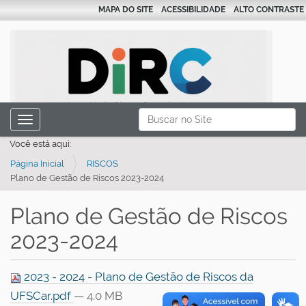
MAPA DO SITE
ACESSIBILIDADE
ALTO CONTRASTE
N
Busca
Toggle navigation
a
Busca Avançada…
Você está aqui:
v
Página Inicial
RISCOS
e
Plano de Gestão de Riscos 2023-2024
g
a
Plano de Gestão de Riscos
ç
2023-2024
ã
o
2023 - 2024 - Plano de Gestão de Riscos da
UFSCar.pdf
— 4.0 MB