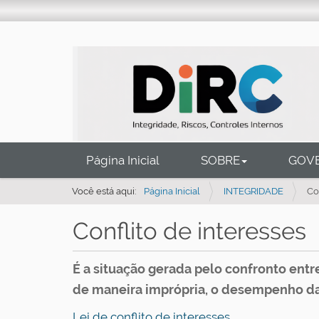
N
Página Inicial
SOBRE
GOV
a
v
Você está aqui:
Página Inicial
INTEGRIDADE
Co
e
Conflito de interesses
g
a
É a situação gerada pelo confronto entr
ç
de maneira imprópria, o desempenho da
ã
o
Lei de conflito de interesses