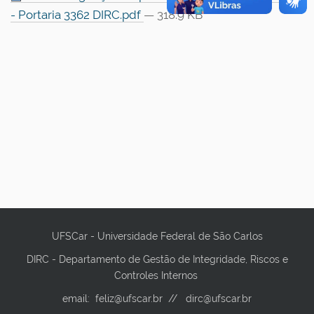
- Portaria 3362 DIRC.pdf
— 318.9 KB
UFSCar - Universidade Federal de São Carlos
DIRC - Departamento de Gestão de Integridade, Riscos e
Controles Internos
email: feliz@ufscar.br // dirc@ufscar.br