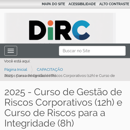
MAPA DO SITE
ACESSIBILIDADE
ALTO CONTRASTE
N
Busca
Toggle navigation
a
Busca Avançada…
Você está aqui:
v
Página Inicial
CAPACITAÇÃO
e
2025 - Curso de Gestão de Riscos Corporativos (12h) e Curso de Riscos para a Integridade (8h)
g
a
2025 - Curso de Gestão de
ç
Riscos Corporativos (12h) e
ã
Curso de Riscos para a
o
Integridade (8h)