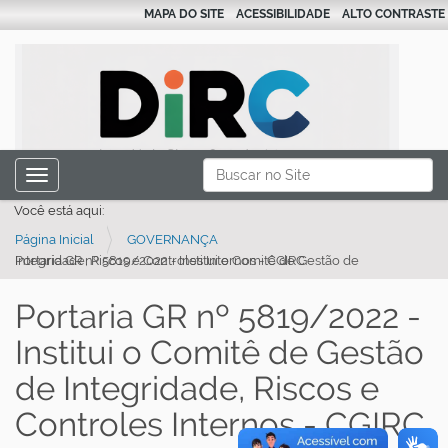
MAPA DO SITE
ACESSIBILIDADE
ALTO CONTRASTE
N
Busca
Toggle navigation
a
Busca Avançada…
Você está aqui:
v
Página Inicial
GOVERNANÇA
e
Portaria GR nº 5819/2022 - Institui o Comitê de Gestão de Integridade, Riscos e Controles Internos - CGIRC
g
a
Portaria GR nº 5819/2022 -
ç
Institui o Comitê de Gestão
ã
de Integridade, Riscos e
o
Controles Internos - CGIRC